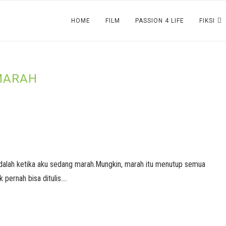
HOME
FILM
PASSION 4 LIFE
FIKSI
MARAH
i, adalah ketika aku sedang marah.Mungkin, marah itu menutup semua
 pernah bisa ditulis.…