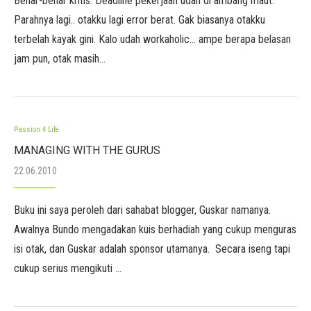
Benar-benar kritis. Deadline pekerjaan udah di ambang maut.
Parahnya lagi.. otakku lagi error berat. Gak biasanya otakku
terbelah kayak gini. Kalo udah workaholic… ampe berapa belasan
jam pun, otak masih…
Passion 4 Life
MANAGING WITH THE GURUS
22.06.2010
Buku ini saya peroleh dari sahabat blogger, Guskar namanya.
Awalnya Bundo mengadakan kuis berhadiah yang cukup menguras
isi otak, dan Guskar adalah sponsor utamanya. Secara iseng tapi
cukup serius mengikuti …