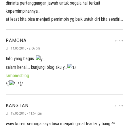
diminta pertanggungan jawab untuk segala hal terkait
kepemimpinannya…
at least kita bisa menjadi pemimpin yg baik untuk diri kita sendiri…
RAMONA
REPLY
14.06.2010 - 2:06 pm
Info yang bagus..
salam kenal…. kunjungi blog aku y…
ramonesblog
\(
)/
KANG IAN
REPLY
15.06.2010 - 11:54 pm
waw keren..semoga saya bisa menjadi great leader y bang ^^