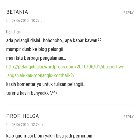
BETANIA
REPLY
08.06.2010 - 10:27 am
haii..haiii..
ada pelangii disini.. hohohoho,, apa kabar kawan??
mampir dunk ke blog pelangii..
mari kita berbagi pengalaman…
http://pelangiituaku.wordpress.com/2010/06/01/ibu-pertiwi-
janganlah-kau-menangis-kembali-2/
kasih komentar ya untuk tulisan pelangiii..
terima kasih banyaakk \^^/
PROF. HELGA
REPLY
08.06.2010 - 12:24 pm
kalo gue masi blom yakin bisa jadi pemimpin