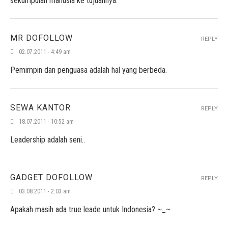
sekumpulan manusia ke tujuannya.
MR DOFOLLOW
REPLY
02.07.2011 - 4:49 am
Pemimpin dan penguasa adalah hal yang berbeda.
SEWA KANTOR
REPLY
18.07.2011 - 10:52 am
Leadership adalah seni..
GADGET DOFOLLOW
REPLY
03.08.2011 - 2:03 am
Apakah masih ada true leade untuk Indonesia? ~_~