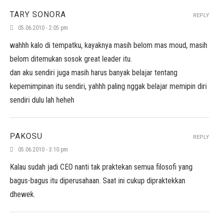
TARY SONORA
REPLY
05.06.2010 - 2:05 pm
wahhh kalo di tempatku, kayaknya masih belom mas moud, masih
belom ditemukan sosok great leader itu.
dan aku sendiri juga masih harus banyak belajar tentang
kepemimpinan itu sendiri, yahhh paling nggak belajar memipin diri
sendiri dulu lah heheh
PAKOSU
REPLY
05.06.2010 - 3:10 pm
Kalau sudah jadi CEO nanti tak praktekan semua filosofi yang
bagus-bagus itu diperusahaan. Saat ini cukup dipraktekkan
dhewek.