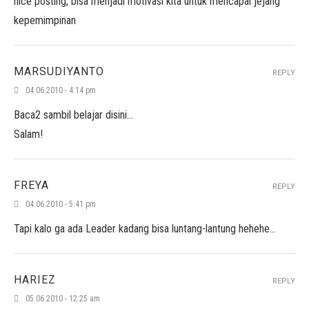
nice posting, bisa menjadi motivasi kita untuk mencapai jejang
kepemimpinan
MARSUDIYANTO
REPLY
04.06.2010 - 4:14 pm
Baca2 sambil belajar disini…
Salam!
FREYA
REPLY
04.06.2010 - 5:41 pm
Tapi kalo ga ada Leader kadang bisa luntang-lantung hehehe…
HARIEZ
REPLY
05.06.2010 - 12:25 am