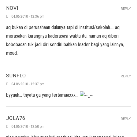
NOVI
REPLY
04.06.2010 - 12:36 pm
aq bukan di perusahaan dulunya tapi di institusi/sekolah…. aq
merasakan kurangnya kaderasasi waktu itu, namun aq diberi
kebebasan tuk jadi diri sendiri bahkan leader bagi yang lainnya,
moud.
SUNFLO
REPLY
04.06.2010 - 12:37 pm
byyuuh… tnyata ga yang fertamaaxxx…
JOLA76
REPLY
04.06.2010 - 12:50 pm