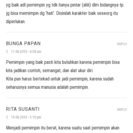
yg baik adl pemimpin yg tdk hanya pintar (ahli) dlm bidangnya tp
jg bisa memimpin dg ‘hati’. Disinilah karakter baik seseorg itu
diperlukan.
BUNGA PAPAN
REPLY
11.06.2010 - 6:58 am
Pemimpin yang baik pasti kita butuhkan karena pemimpin bisa
kita jadikan contoh, semangat, dan alat ukur diri.
Kita pun harus bertekad untuk jadi pemimpin, karena sudah
seharusnya semua manusia adalah pemimpin.
RITA SUSANTI
REPLY
13.06.2010 - 3:10 pm
Menjadi pemimpin itu berat, karena suatu saat pemimpin akan