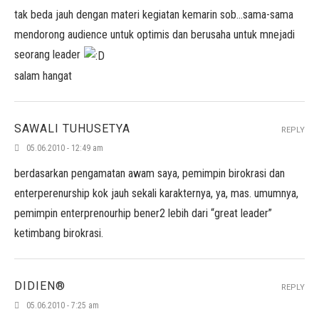
tak beda jauh dengan materi kegiatan kemarin sob…sama-sama
mendorong audience untuk optimis dan berusaha untuk mnejadi
seorang leader
salam hangat
SAWALI TUHUSETYA
REPLY
05.06.2010 - 12:49 am
berdasarkan pengamatan awam saya, pemimpin birokrasi dan
enterperenurship kok jauh sekali karakternya, ya, mas. umumnya,
pemimpin enterprenourhip bener2 lebih dari “great leader”
ketimbang birokrasi.
DIDIEN®
REPLY
05.06.2010 - 7:25 am