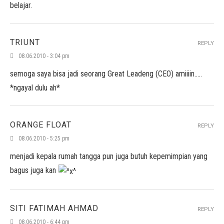
belajar.
TRIUNT
REPLY
08.06.2010 - 3:04 pm
semoga saya bisa jadi seorang Great Leadeng (CEO) amiiiin…..
*ngayal dulu ah*
ORANGE FLOAT
REPLY
08.06.2010 - 5:25 pm
menjadi kepala rumah tangga pun juga butuh kepemimpian yang
bagus juga kan
SITI FATIMAH AHMAD
REPLY
08.06.2010 - 6:44 pm