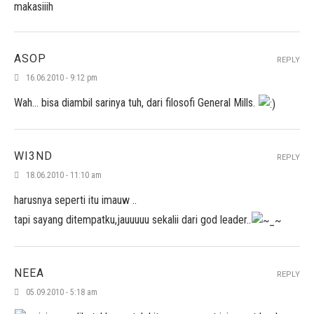
makasiiih
ASOP
REPLY
16.06.2010 - 9:12 pm
Wah… bisa diambil sarinya tuh, dari filosofi General Mills.
WI3ND
REPLY
18.06.2010 - 11:10 am
harusnya seperti itu imauw ..
tapi sayang ditempatku,jauuuuu sekalii dari god leader..
NEEA
REPLY
05.09.2010 - 5:18 am