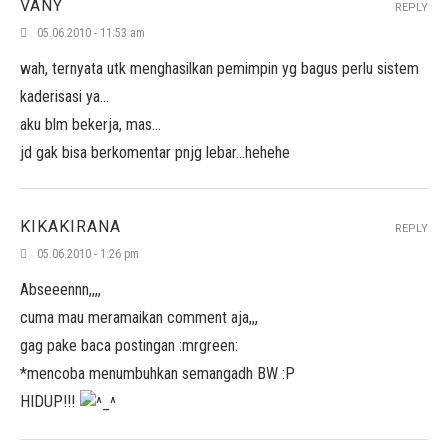
VANY
REPLY
05.06.2010 - 11:53 am
wah, ternyata utk menghasilkan pemimpin yg bagus perlu sistem
kaderisasi ya…
aku blm bekerja, mas…
jd gak bisa berkomentar pnjg lebar…hehehe
KIKAKIRANA
REPLY
05.06.2010 - 1:26 pm
Abseeennn,,,,
cuma mau meramaikan comment aja,,,
gag pake baca postingan :mrgreen:
*mencoba menumbuhkan semangadh BW :P
HIDUP!!!