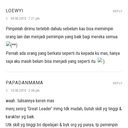
LOEWYI
REPLY
09.06.2010 - 7:21 pm
Pimpinlah dirimu terlebih dahulu sebelum kau bisa memimpin
orang lain dan menjadi pemimpin yang baik bagi mereka semua.
Pernah ada orang yang berkata seperti itu kepada ku mas, hanya
saja aku masih belum bisa menjadi yang seperti itu.
PAPADANMAMA
REPLY
10.06.2010 - 2:06 pm
waah…tulisannya keren mas
menj seorg ‘Great Leader’ mmg tdk mudah, butuh skill yg tinggi &
karakter yg baik.
Utk skill yg tinggi bs dipelajari & byk org yg punya, tp pemimpin