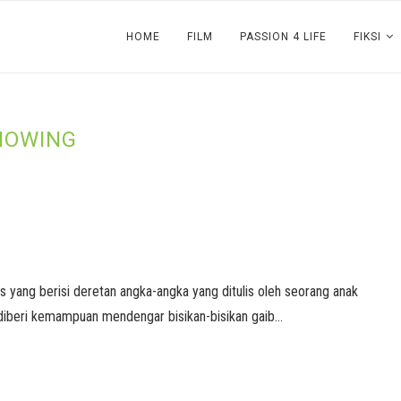
HOME
FILM
PASSION 4 LIFE
FIKSI
NOWING
as yang berisi deretan angka-angka yang ditulis oleh seorang anak
 diberi kemampuan mendengar bisikan-bisikan gaib…