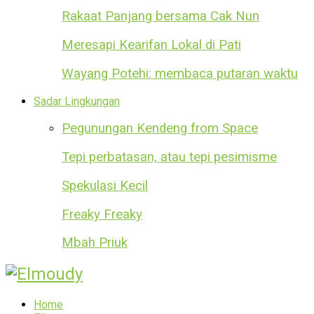
Rakaat Panjang bersama Cak Nun
Meresapi Kearifan Lokal di Pati
Wayang Potehi: membaca putaran waktu
Sadar Lingkungan
Pegunungan Kendeng from Space
Tepi perbatasan, atau tepi pesimisme
Spekulasi Kecil
Freaky Freaky
Mbah Priuk
Home