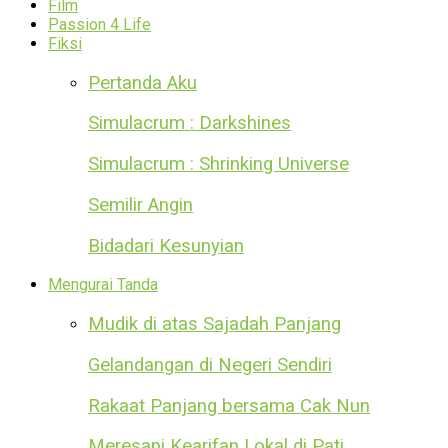
Film
Passion 4 Life
Fiksi
Pertanda Aku
Simulacrum : Darkshines
Simulacrum : Shrinking Universe
Semilir Angin
Bidadari Kesunyian
Mengurai Tanda
Mudik di atas Sajadah Panjang
Gelandangan di Negeri Sendiri
Rakaat Panjang bersama Cak Nun
Meresapi Kearifan Lokal di Pati