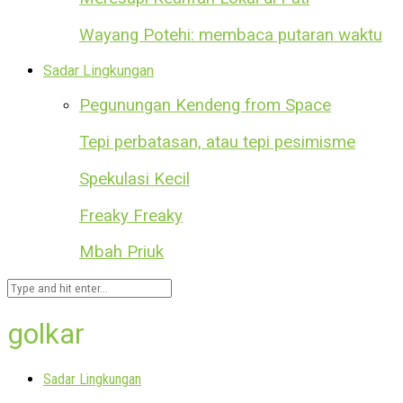
Wayang Potehi: membaca putaran waktu
Sadar Lingkungan
Pegunungan Kendeng from Space
Tepi perbatasan, atau tepi pesimisme
Spekulasi Kecil
Freaky Freaky
Mbah Priuk
golkar
Sadar Lingkungan