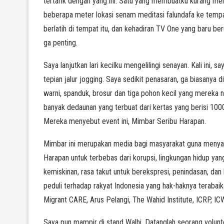
tertarik dengan yang ini. Satu yang membuatku kurang me
beberapa meter lokasi senam meditasi falundafa ke tempa
berlatih di tempat itu, dan kehadiran TV One yang baru b
ga penting.
Saya lanjutkan lari kecilku mengelilingi senayan. Kali ini
tepian jalur jogging. Saya sedikit penasaran, ga biasanya 
warni, spanduk, brosur dan tiga pohon kecil yang mereka 
banyak dedaunan yang terbuat dari kertas yang berisi 1000
Mereka menyebut event ini, Mimbar Seribu Harapan.
Mimbar ini merupakan media bagi masyarakat guna menyam
Harapan untuk terbebas dari korupsi, lingkungan hidup ya
kemiskinan, rasa takut untuk berekspresi, penindasan, da
peduli terhadap rakyat Indonesia yang hak-haknya terabaik
Migrant CARE, Arus Pelangi, The Wahid Institute, ICRP, ICW,
Saya pun mampir di stand Walhi. Datanglah seorang volun