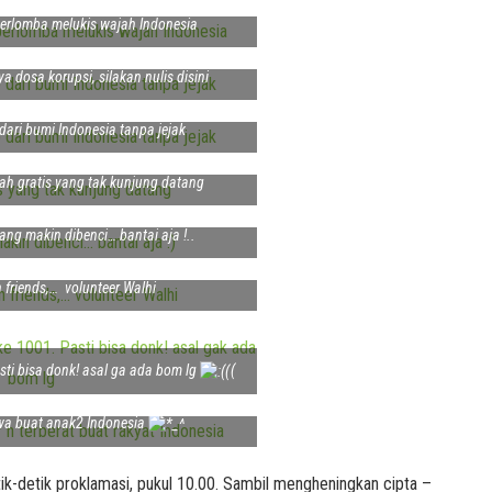
erlomba melukis wajah Indonesia
a dosa korupsi, silakan nulis disini
dari bumi Indonesia tanpa jejak
lah gratis yang tak kunjung datang
yang makin dibenci… bantai aja !..
 friends,… volunteer Walhi
sti bisa donk! asal ga ada bom lg
(
wa buat anak2 Indonesia
k-detik proklamasi, pukul 10.00. Sambil mengheningkan cipta –