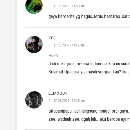
17.08.2009 - 11:50 am
gaya bercerita yg bagus,,terus berharap..dar
ZEE
17.08.2009 - 11:52 am
Hueh.
Jadi mikir juga, betapa Indonesia kita ini sud
Selamat Upacara ya, masih sempat kan? Ikut
ELMOUDY
17.08.2009 - 12:28 pm
tatapapipupu, laah langsung nongol orangnya. s
zee, waduuh zee. ogah lah… aku berdoa aja