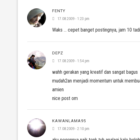
FENTY
17.08.2009 - 1:23 pm
Waks … cepet banget postingnya, jam 10 tadi
DEPZ
17.08.2009 - 1:54 pm
wahh gerakan yang kreatif dan sangat bagus
mudah2an menjadi momentum untuk membuat se
amien
nice post om
KAWANLAMA95
17.08.2009 - 2:10 pm
aku pegennya naik tenk tuh apalagi kalo bole