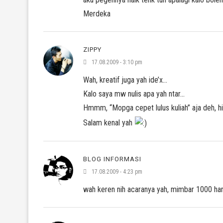
Merdeka
ZIPPY
17.08.2009 - 3:10 pm
Wah, kreatif juga yah ide’x…
Kalo saya mw nulis apa yah ntar…
Hmmm, “Mopga cepet lulus kuliah” aja deh, h
Salam kenal yah
BLOG INFORMASI
17.08.2009 - 4:23 pm
wah keren nih acaranya yah, mimbar 1000 h