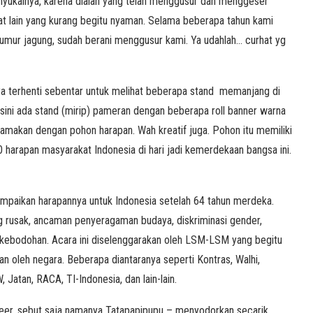
nyukainya, karena dialah yang telah menggusur dan menggeser
t lain yang kurang begitu nyaman. Selama beberapa tahun kami
erumur jagung, sudah berani menggusur kami. Ya udahlah… curhat yg
, saya terhenti sebentar untuk melihat beberapa stand memanjang di
disini ada stand (mirip) pameran dengan beberapa roll banner warna
namakan dengan pohon harapan. Wah kreatif juga. Pohon itu memiliki
 harapan masyarakat Indonesia di hari jadi kemerdekaan bangsa ini.
paikan harapannya untuk Indonesia setelah 64 tahun merdeka.
ng rusak, ancaman penyeragaman budaya, diskriminasi gender,
n kebodohan. Acara ini diselenggarakan oleh LSM-LSM yang begitu
an oleh negara. Beberapa diantaranya seperti Kontras, Walhi,
 Jatan, RACA, TI-Indonesia, dan lain-lain.
teer, sebut saja namanya Tatapapipupu – menyodorkan secarik