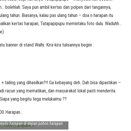
mm… bolehlah. Saya pun ambil kertas dan polpen dari tangannya,
lang tahun. Biasanya, kalau pas ulang tahun – doa n harapan itu
balikan kertas harapan, Tatapapipupu memintaku foto dulu. Waduhh…
ee)
banner di stand Walhi. Kira-kira tulisannya begini :
h + tailing yang dihasilkan?!! Ga kebayang deh. Dah bisa dipastikan –
jadi racun yang mematikan, dan masyarakat lokal pasti menderita.
Siapa yang begitu tega melukaimu ??
1000 Harapan…
enulis harapan di depan pohon harapan