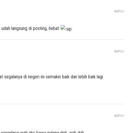
REPLY
 udah langsung di posting, hebat
REPLY
galanya di negeri ini semakin baik dan lebih baik lagi
REPLY
h ngendarai wah aku bawa pulang deh. asik dah