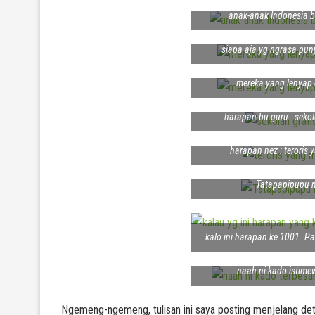
anak-anak Indonesia b
siapa aja yg ngrasa puny
mereka yang lenyap 
harapan bu guru : seko
harapan nez : teroris 
Tatapapipupu n
kalo ini harapan ke 1001. Pa
naah ni kado istime
Ngemeng-ngemeng, tulisan ini saya posting menjelang deti