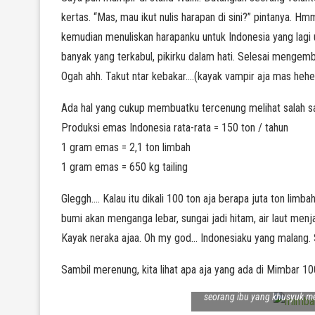
kertas. “Mas, mau ikut nulis harapan di sini?” pintanya. H
kemudian menuliskan harapanku untuk Indonesia yang lagi u
banyak yang terkabul, pikirku dalam hati. Selesai mengem
Ogah ahh. Takut ntar kebakar….(kayak vampir aja mas heh
Ada hal yang cukup membuatku tercenung melihat salah satu 
Produksi emas Indonesia rata-rata = 150 ton / tahun
1 gram emas = 2,1 ton limbah
1 gram emas = 650 kg tailing
Gleggh…. Kalau itu dikali 100 ton aja berapa juta ton limba
bumi akan menganga lebar, sungai jadi hitam, air laut men
Kayak neraka ajaa. Oh my god… Indonesiaku yang malang. 
Sambil merenung, kita lihat apa aja yang ada di Mimbar 
seorang ibu yang khusyuk m