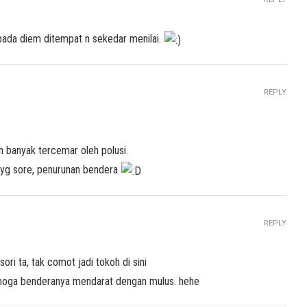
ipada diem ditempat n sekedar menilai.
REPLY
ah banyak tercemar oleh polusi.
 yg sore, penurunan bendera
REPLY
ori ta, tak comot jadi tokoh di sini
 moga benderanya mendarat dengan mulus. hehe