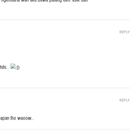
REPLY
ihihi…
REPLY
arapan lho waoow…