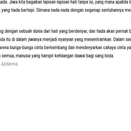
a. Jiwa kita bagaikan lapisan-lapisan hati tanpa isi, yang mana apabila l
iwa yang tiada bertepi. Dimana nada-nada dengan segenap sentuhannya me
ung dengan sebuah dunia dari hati yang berdenyar, dan tiada akan pern
a itu di dalam jiwanya menjadi nyanyian yang menentramkan. Dalam se
 karena bunga-bunga cinta berkembang dan mendenyarkan cahaya cinta ya
semua, manusia yang hampir kehilangan dawai bagi sang biola.
 Ajidarma,