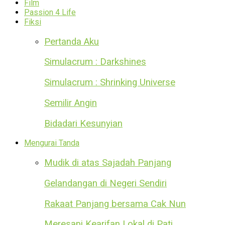
Film
Passion 4 Life
Fiksi
Pertanda Aku
Simulacrum : Darkshines
Simulacrum : Shrinking Universe
Semilir Angin
Bidadari Kesunyian
Mengurai Tanda
Mudik di atas Sajadah Panjang
Gelandangan di Negeri Sendiri
Rakaat Panjang bersama Cak Nun
Meresapi Kearifan Lokal di Pati