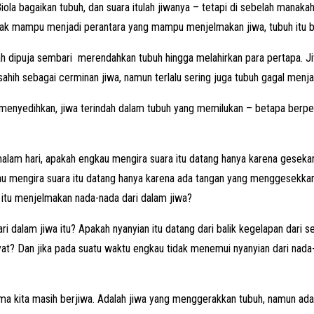
Biola bagaikan tubuh, dan suara itulah jiwanya – tetapi di sebelah man
tidak mampu menjadi perantara yang mampu menjelmakan jiwa, tubuh itu b
h dipuja sembari merendahkan tubuh hingga melahirkan para pertapa. Ji
 sahih sebagai cerminan jiwa, namun terlalu sering juga tubuh gagal men
ang menyedihkan, jiwa terindah dalam tubuh yang memilukan – betapa berpe
 malam hari, apakah engkau mengira suara itu datang hanya karena gese
au mengira suara itu datang hanya karena ada tangan yang menggesekkan
itu menjelmakan nada-nada dari dalam jiwa?
 dalam jiwa itu? Apakah nyanyian itu datang dari balik kegelapan dari 
? Dan jika pada suatu waktu engkau tidak menemui nyanyian dari nada-n
ma kita masih berjiwa. Adalah jiwa yang menggerakkan tubuh, namun adala