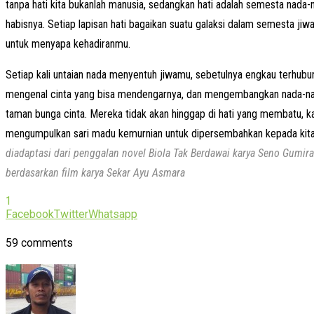
tanpa hati kita bukanlah manusia, sedangkan hati adalah semesta nada-nad
habisnya. Setiap lapisan hati bagaikan suatu galaksi dalam semesta j
untuk menyapa kehadiranmu.
Setiap kali untaian nada menyentuh jiwamu, sebetulnya engkau terhub
mengenal cinta yang bisa mendengarnya, dan mengembangkan nada-nad
taman bunga cinta. Mereka tidak akan hinggap di hati yang membatu,
mengumpulkan sari madu kemurnian untuk dipersembahkan kepada kita 
diadaptasi dari penggalan novel Biola Tak Berdawai karya Seno Gumira
berdasarkan film karya Sekar Ayu Asmara
1
Facebook
Twitter
Whatsapp
59 comments