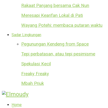
Rakaat Panjang bersama Cak Nun
Meresapi Kearifan Lokal di Pati
Wayang Potehi: membaca putaran waktu
Sadar Lingkungan
Pegunungan Kendeng from Space
Tepi perbatasan, atau tepi pesimisme
Spekulasi Kecil
Freaky Freaky
Mbah Priuk
Home