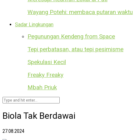
Wayang Potehi: membaca putaran waktu
Sadar Lingkungan
Pegunungan Kendeng from Space
Tepi perbatasan, atau tepi pesimisme
Spekulasi Kecil
Freaky Freaky
Mbah Priuk
Biola Tak Berdawai
27.08.2024